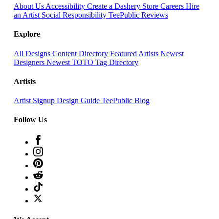
About Us
Accessibility
Create a Dashery Store
Careers
Hire
an Artist
Social Responsibility
TeePublic Reviews
Explore
All Designs
Content Directory
Featured Artists
Newest
Designers
Newest TOTO
Tag Directory
Artists
Artist Signup
Design Guide
TeePublic Blog
Follow Us