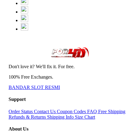
Don't love it? We'll fix it. For free.
100% Free Exchanges.
BANDAR SLOT RESMI
Support
Order Status
Contact Us
Coupon Codes
FAQ
Free Shipping
Refunds & Returns
Shipping Info
Size Chart
About Us