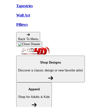
Tapestries
Wall Art
Pillows
Back To Menu
Shop Designs
Discover a classic design or new favorite artist
Apparel
Shop for Adults & Kids