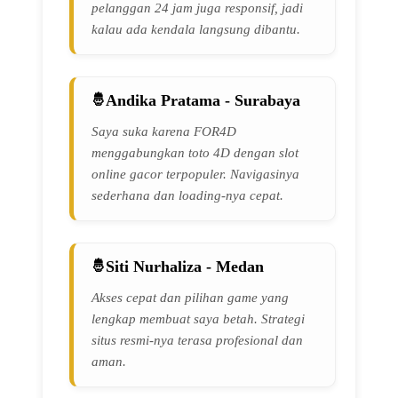
pelanggan 24 jam juga responsif, jadi
kalau ada kendala langsung dibantu.
Andika Pratama - Surabaya
Saya suka karena FOR4D
menggabungkan toto 4D dengan slot
online gacor terpopuler. Navigasinya
sederhana dan loading-nya cepat.
Siti Nurhaliza - Medan
Akses cepat dan pilihan game yang
lengkap membuat saya betah. Strategi
situs resmi-nya terasa profesional dan
aman.