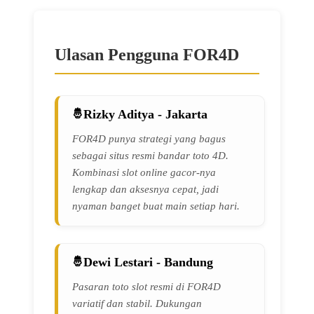
Ulasan Pengguna FOR4D
Rizky Aditya - Jakarta
FOR4D punya strategi yang bagus
sebagai situs resmi bandar toto 4D.
Kombinasi slot online gacor-nya
lengkap dan aksesnya cepat, jadi
nyaman banget buat main setiap hari.
Dewi Lestari - Bandung
Pasaran toto slot resmi di FOR4D
variatif dan stabil. Dukungan