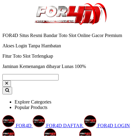
FOR4D Situs Resmi Bandar Toto Slot Online Gacor Premium
Akses Login Tanpa Hambatan
Fitur Toto Slot Terlengkap
Jaminan Kemenangan dibayar Lunas 100%
Explore Categories
Popular Products
FOR4D
FOR4D DAFTAR
FOR4D LOGIN