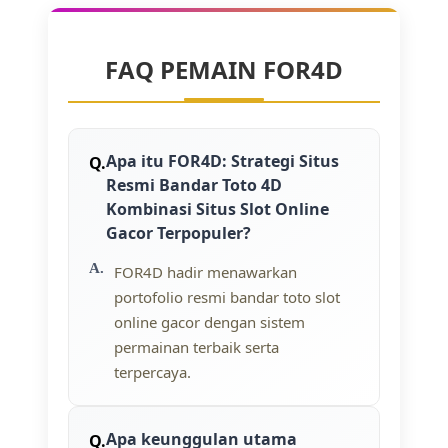
FAQ PEMAIN FOR4D
Apa itu FOR4D: Strategi Situs
Resmi Bandar Toto 4D
Kombinasi Situs Slot Online
Gacor Terpopuler?
FOR4D hadir menawarkan
portofolio resmi bandar toto slot
online gacor dengan sistem
permainan terbaik serta
terpercaya.
Apa keunggulan utama