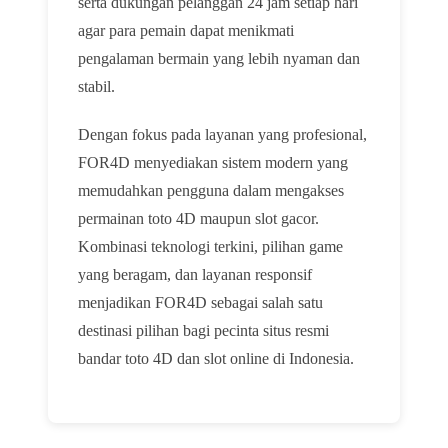
serta dukungan pelanggan 24 jam setiap hari
agar para pemain dapat menikmati
pengalaman bermain yang lebih nyaman dan
stabil.
Dengan fokus pada layanan yang profesional,
FOR4D menyediakan sistem modern yang
memudahkan pengguna dalam mengakses
permainan toto 4D maupun slot gacor.
Kombinasi teknologi terkini, pilihan game
yang beragam, dan layanan responsif
menjadikan FOR4D sebagai salah satu
destinasi pilihan bagi pecinta situs resmi
bandar toto 4D dan slot online di Indonesia.