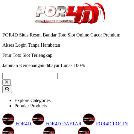
FOR4D Situs Resmi Bandar Toto Slot Online Gacor Premium
Akses Login Tanpa Hambatan
Fitur Toto Slot Terlengkap
Jaminan Kemenangan dibayar Lunas 100%
Explore Categories
Popular Products
FOR4D
FOR4D DAFTAR
FOR4D LOGIN