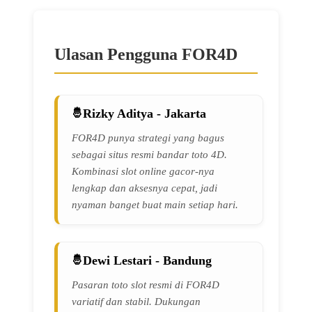
Ulasan Pengguna FOR4D
Rizky Aditya - Jakarta
FOR4D punya strategi yang bagus
sebagai situs resmi bandar toto 4D.
Kombinasi slot online gacor-nya
lengkap dan aksesnya cepat, jadi
nyaman banget buat main setiap hari.
Dewi Lestari - Bandung
Pasaran toto slot resmi di FOR4D
variatif dan stabil. Dukungan