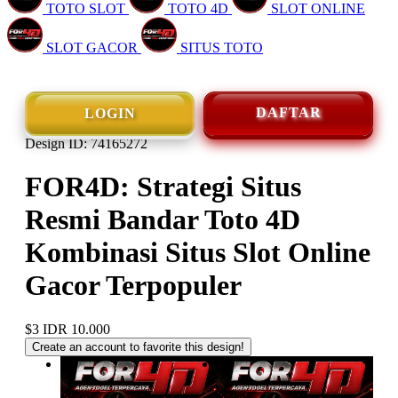
TOTO SLOT
TOTO 4D
SLOT ONLINE
SLOT GACOR
SITUS TOTO
DAFTAR
LOGIN
Design ID: 74165272
FOR4D: Strategi Situs
Resmi Bandar Toto 4D
Kombinasi Situs Slot Online
Gacor Terpopuler
$3
IDR 10.000
Create an account to favorite this design!