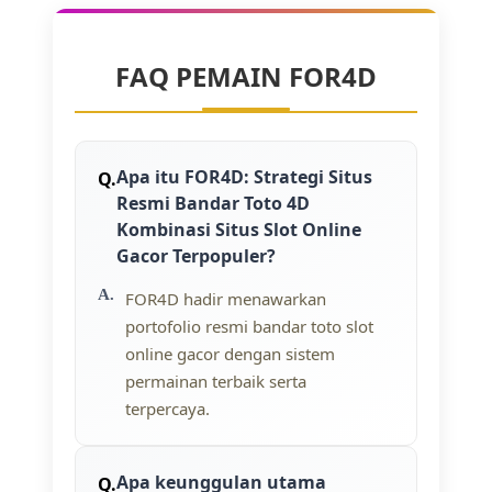
FAQ PEMAIN FOR4D
Apa itu FOR4D: Strategi Situs
Resmi Bandar Toto 4D
Kombinasi Situs Slot Online
Gacor Terpopuler?
FOR4D hadir menawarkan
portofolio resmi bandar toto slot
online gacor dengan sistem
permainan terbaik serta
terpercaya.
Apa keunggulan utama