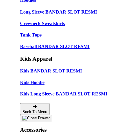
Hoodies
Long Sleeve BANDAR SLOT RESMI
Crewneck Sweatshirts
Tank Tops
Baseball BANDAR SLOT RESMI
Kids Apparel
Kids BANDAR SLOT RESMI
Kids Hoodie
Kids Long Sleeve BANDAR SLOT RESMI
Back To Menu
Accessories