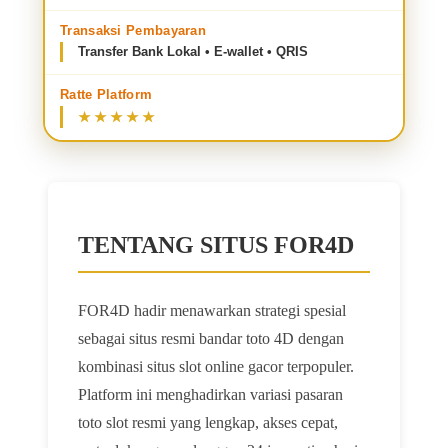
Transaksi Pembayaran
Transfer Bank Lokal • E-wallet • QRIS
Ratte Platform
TENTANG SITUS FOR4D
FOR4D hadir menawarkan strategi spesial
sebagai situs resmi bandar toto 4D dengan
kombinasi situs slot online gacor terpopuler.
Platform ini menghadirkan variasi pasaran
toto slot resmi yang lengkap, akses cepat,