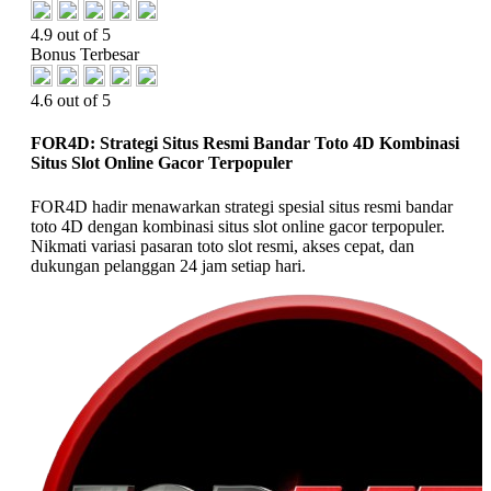
4.9 out of 5
Bonus Terbesar
4.6 out of 5
FOR4D: Strategi Situs Resmi Bandar Toto 4D Kombinasi
Situs Slot Online Gacor Terpopuler
FOR4D hadir menawarkan strategi spesial situs resmi bandar
toto 4D dengan kombinasi situs slot online gacor terpopuler.
Nikmati variasi pasaran toto slot resmi, akses cepat, dan
dukungan pelanggan 24 jam setiap hari.