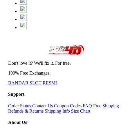
Don't love it? We'll fix it. For free.
100% Free Exchanges.
BANDAR SLOT RESMI
Support
Order Status
Contact Us
Coupon Codes
FAQ
Free Shipping
Refunds & Returns
Shipping Info
Size Chart
About Us