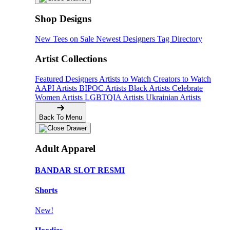
Shop Designs
New Tees on Sale
Newest Designers
Tag Directory
Artist Collections
Featured Designers
Artists to Watch
Creators to Watch
AAPI Artists
BIPOC Artists
Black Artists
Celebrate
Women Artists
LGBTQIA Artists
Ukrainian Artists
Back To Menu
Adult Apparel
BANDAR SLOT RESMI
Shorts
New!