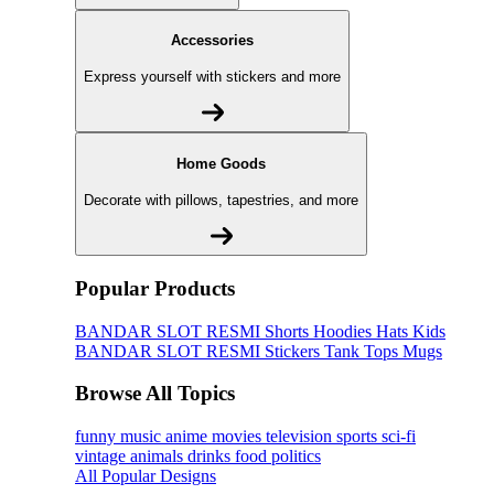
Accessories
Express yourself with stickers and more
Home Goods
Decorate with pillows, tapestries, and more
Popular Products
BANDAR SLOT RESMI
Shorts
Hoodies
Hats
Kids
BANDAR SLOT RESMI
Stickers
Tank Tops
Mugs
Browse All Topics
funny
music
anime
movies
television
sports
sci-fi
vintage
animals
drinks
food
politics
All Popular Designs