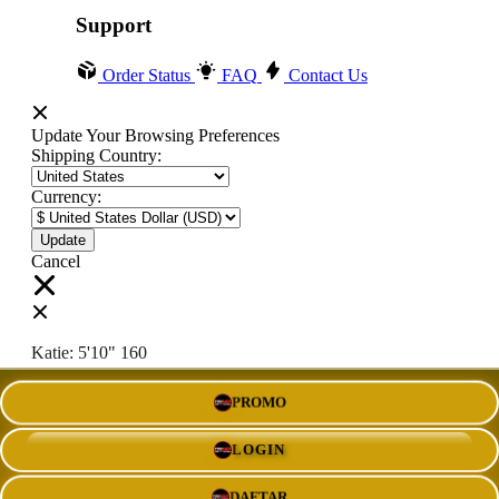
Support
Order Status
FAQ
Contact Us
Update Your Browsing Preferences
Shipping Country:
Currency:
Cancel
Katie:
5'10"
160
PROMO
Select your person:
Male
Female
LOGIN
Height
Short
Med
Tall
DAFTAR