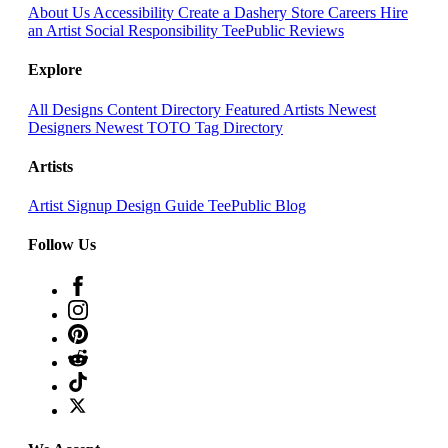
About Us
Accessibility
Create a Dashery Store
Careers
Hire
an Artist
Social Responsibility
TeePublic Reviews
Explore
All Designs
Content Directory
Featured Artists
Newest
Designers
Newest TOTO
Tag Directory
Artists
Artist Signup
Design Guide
TeePublic Blog
Follow Us