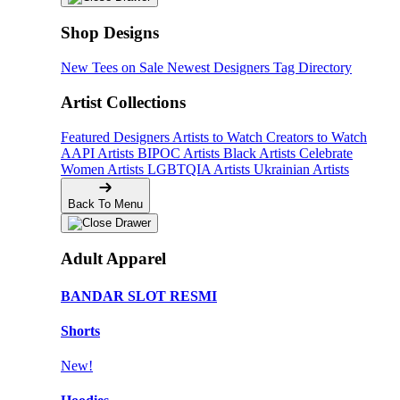
Shop Designs
New Tees on Sale
Newest Designers
Tag Directory
Artist Collections
Featured Designers
Artists to Watch
Creators to Watch
AAPI Artists
BIPOC Artists
Black Artists
Celebrate
Women Artists
LGBTQIA Artists
Ukrainian Artists
Back To Menu
Adult Apparel
BANDAR SLOT RESMI
Shorts
New!