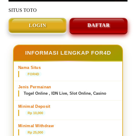
SITUS TOTO
DAFTAR
LOGIN
INFORMASI LENGKAP FOR4D
Nama Situs
FOR4D
Jenis Permainan
Togel Online , IDN Live, Slot Online, Casino
Minimal Deposit
Rp 10,000
Minimal Withdraw
Rp 25,000