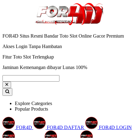
FOR4D Situs Resmi Bandar Toto Slot Online Gacor Premium
Akses Login Tanpa Hambatan
Fitur Toto Slot Terlengkap
Jaminan Kemenangan dibayar Lunas 100%
Explore Categories
Popular Products
FOR4D
FOR4D DAFTAR
FOR4D LOGIN