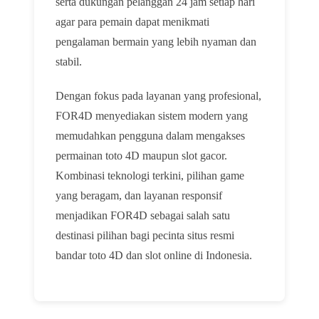
serta dukungan pelanggan 24 jam setiap hari
agar para pemain dapat menikmati
pengalaman bermain yang lebih nyaman dan
stabil.
Dengan fokus pada layanan yang profesional,
FOR4D menyediakan sistem modern yang
memudahkan pengguna dalam mengakses
permainan toto 4D maupun slot gacor.
Kombinasi teknologi terkini, pilihan game
yang beragam, dan layanan responsif
menjadikan FOR4D sebagai salah satu
destinasi pilihan bagi pecinta situs resmi
bandar toto 4D dan slot online di Indonesia.