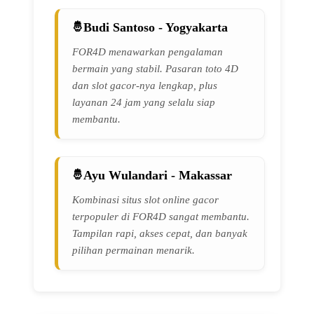
Budi Santoso - Yogyakarta
FOR4D menawarkan pengalaman
bermain yang stabil. Pasaran toto 4D
dan slot gacor-nya lengkap, plus
layanan 24 jam yang selalu siap
membantu.
Ayu Wulandari - Makassar
Kombinasi situs slot online gacor
terpopuler di FOR4D sangat membantu.
Tampilan rapi, akses cepat, dan banyak
pilihan permainan menarik.