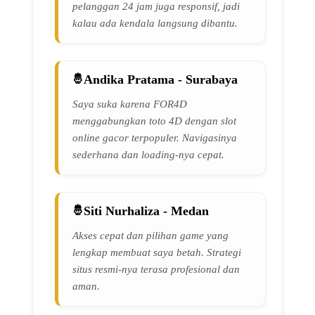
pelanggan 24 jam juga responsif, jadi
kalau ada kendala langsung dibantu.
Andika Pratama - Surabaya
Saya suka karena FOR4D
menggabungkan toto 4D dengan slot
online gacor terpopuler. Navigasinya
sederhana dan loading-nya cepat.
Siti Nurhaliza - Medan
Akses cepat dan pilihan game yang
lengkap membuat saya betah. Strategi
situs resmi-nya terasa profesional dan
aman.