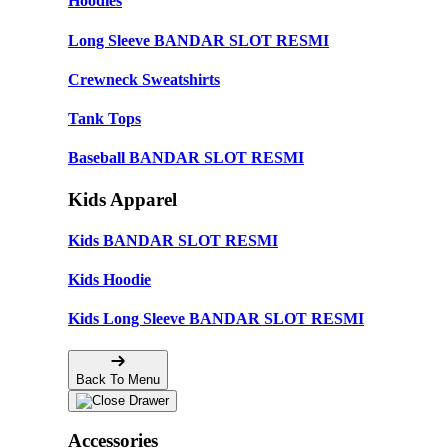
Hoodies
Long Sleeve BANDAR SLOT RESMI
Crewneck Sweatshirts
Tank Tops
Baseball BANDAR SLOT RESMI
Kids Apparel
Kids BANDAR SLOT RESMI
Kids Hoodie
Kids Long Sleeve BANDAR SLOT RESMI
Back To Menu
Accessories