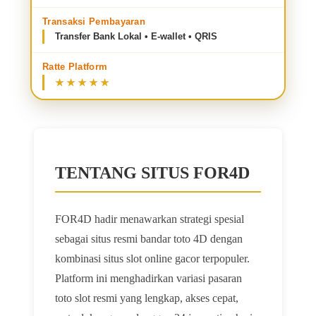
Transaksi Pembayaran
Transfer Bank Lokal • E-wallet • QRIS
Ratte Platform
TENTANG SITUS FOR4D
FOR4D hadir menawarkan strategi spesial
sebagai situs resmi bandar toto 4D dengan
kombinasi situs slot online gacor terpopuler.
Platform ini menghadirkan variasi pasaran
toto slot resmi yang lengkap, akses cepat,