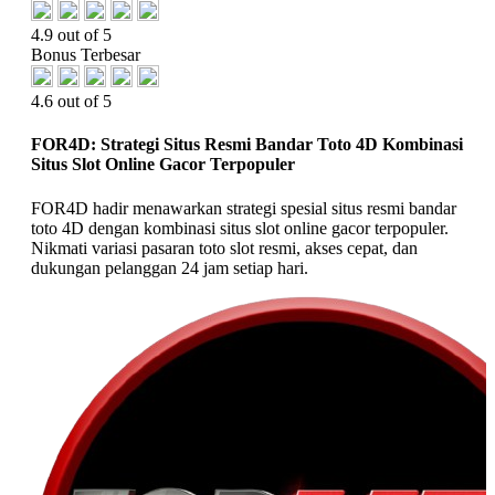
4.9 out of 5
Bonus Terbesar
4.6 out of 5
FOR4D: Strategi Situs Resmi Bandar Toto 4D Kombinasi
Situs Slot Online Gacor Terpopuler
FOR4D hadir menawarkan strategi spesial situs resmi bandar
toto 4D dengan kombinasi situs slot online gacor terpopuler.
Nikmati variasi pasaran toto slot resmi, akses cepat, dan
dukungan pelanggan 24 jam setiap hari.